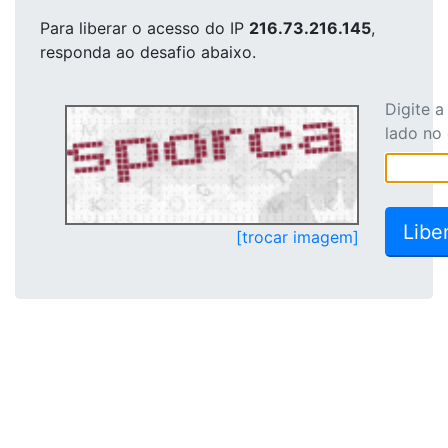
Para liberar o acesso
do IP
216.73.216.145
,
responda ao desafio abaixo.
Digite 
lado no
[trocar imagem]