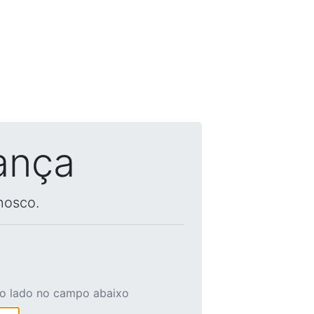
ança
nosco.
ao lado no campo abaixo