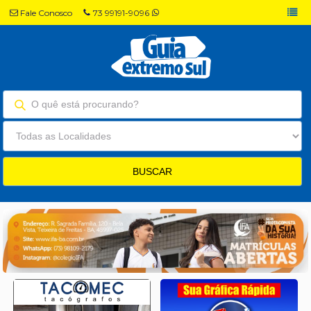
Fale Conosco
73 99191-9096