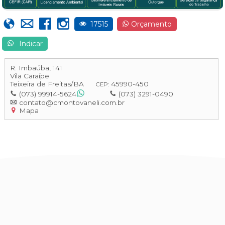
17515
Orçamento
Indicar
R. Imbaúba, 141
Vila Caraípe
Teixeira de Freitas
/
BA
45990-450
CEP:
(073) 99914-5624
(073) 3291-0490
contato@cmontovaneli.com.br
Mapa