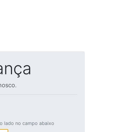
ança
nosco.
ao lado no campo abaixo