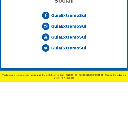
Social:
GuiaExtremoSul
GuiaExtremoSul
GuiaExtremoSul
GuiaExtremoSul
Todos os direitos reservados ao Guia Extremo Sul - @2026 | CNPJ: 30.425.598/0001-21 - Roner Cláudio de
Oliveira Almeida