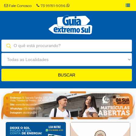
Fale Conosco
73 99191-9096