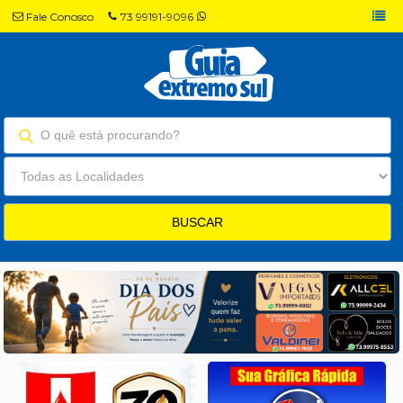
Fale Conosco
73 99191-9096