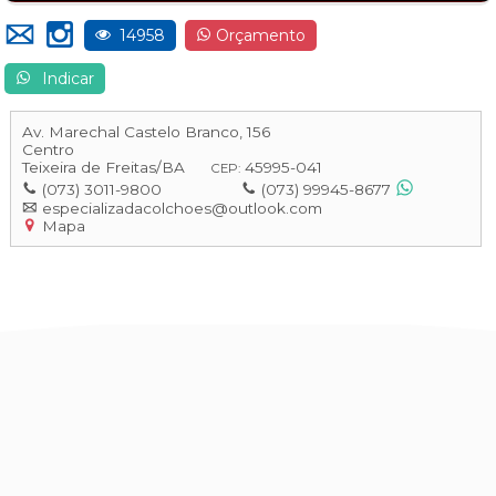
14958
Orçamento
Indicar
Av. Marechal Castelo Branco, 156
Centro
Teixeira de Freitas
/
BA
45995-041
CEP:
(073) 3011-9800
(073) 99945-8677
especializadacolchoes@outlook.com
Mapa