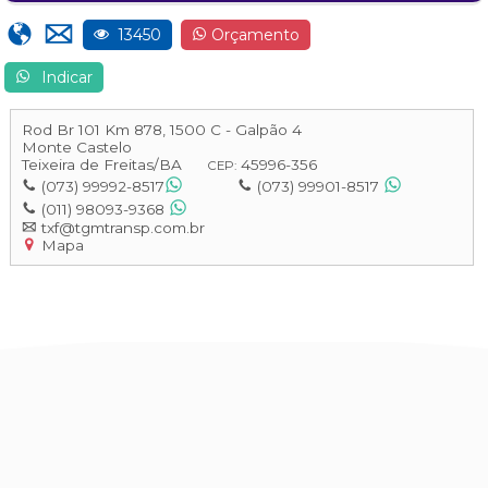
13450
Orçamento
Indicar
Rod Br 101 Km 878, 1500 C - Galpão 4
Monte Castelo
Teixeira de Freitas
/
BA
45996-356
CEP:
(073) 99992-8517
(073) 99901-8517
(011) 98093-9368
txf@tgmtransp.com.br
Mapa