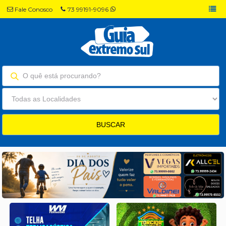
Fale Conosco
73 99191-9096