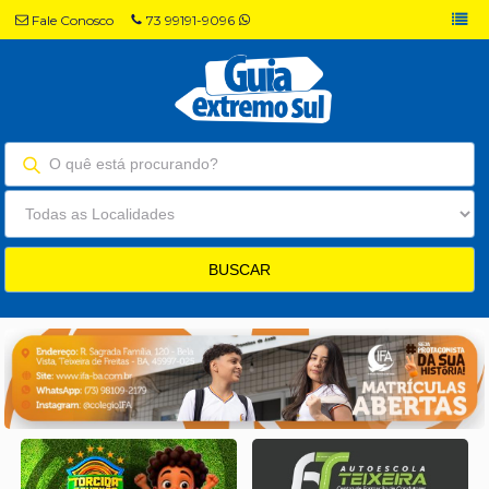
Fale Conosco
73 99191-9096