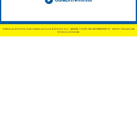
GuiaExtremoSul
Todos os direitos reservados ao Guia Extremo Sul - @2026 | CNPJ: 30.425.598/0001-21 - Roner Cláudio de
Oliveira Almeida