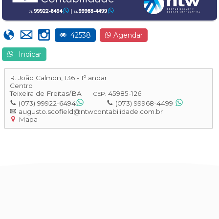
42538
Agendar
Indicar
R. João Calmon, 136 - 1º andar
Centro
Teixeira de Freitas
/
BA
45985-126
CEP:
(073) 99922-6494
(073) 99968-4499
augusto.scofield@ntwcontabilidade.com.br
Mapa