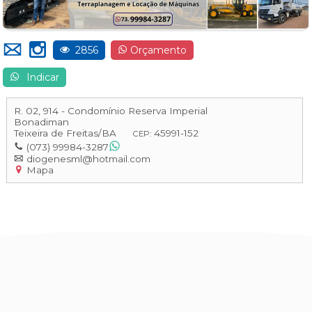
2856
Orçamento
Indicar
R. 02, 914 - Condomínio Reserva Imperial
Bonadiman
Teixeira de Freitas
/
BA
45991-152
CEP:
(073) 99984-3287
diogenesml@hotmail.com
Mapa