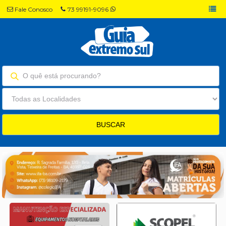
Fale Conosco
73 99191-9096