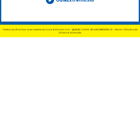
GuiaExtremoSul
Todos os direitos reservados ao Guia Extremo Sul - @2026 | CNPJ: 30.425.598/0001-21 - Roner Cláudio de
Oliveira Almeida