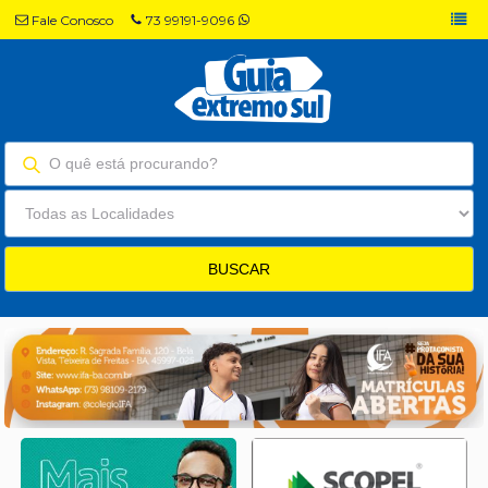
Fale Conosco
73 99191-9096