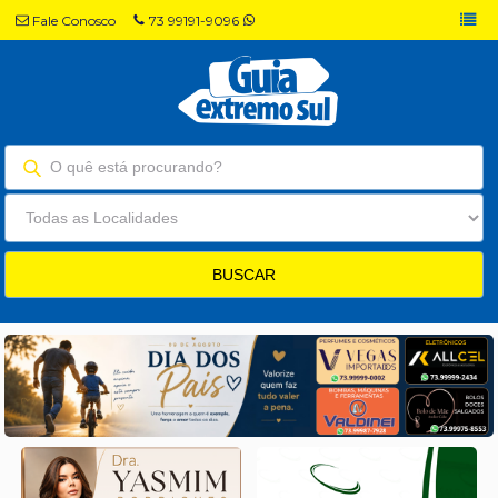
Fale Conosco
73 99191-9096