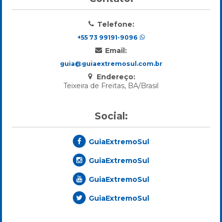
Telefone:
+55 73 99191-9096
Email:
guia@guiaextremosul.com.br
Endereço:
Teixeira de Freitas, BA/Brasil
Social:
GuiaExtremoSul
GuiaExtremoSul
GuiaExtremoSul
GuiaExtremoSul