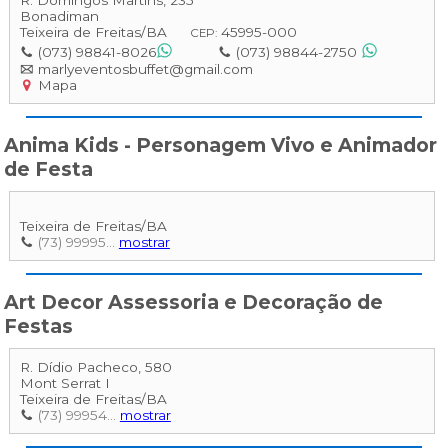
R. Domingos Martins, 235
Bonadiman
Teixeira de Freitas
/
BA
45995-000
CEP:
(073) 98841-8026
(073) 98844-2750
marlyeventosbuffet@gmail.com
Mapa
Anima Kids - Personagem Vivo e Animador
de Festa
Teixeira de Freitas
/
BA
(73) 99995...
mostrar
Art Decor Assessoria e Decoração de
Festas
R. Dídio Pacheco, 580
Mont Serrat I
Teixeira de Freitas
/
BA
(73) 99954...
mostrar