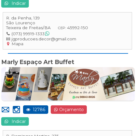
Indicar
R. da Penha, 139
São Lourenço
Teixeira de Freitas
/
BA
45992-150
CEP:
(073) 99919-1333
jgproducoes.decor@gmail.com
Mapa
Marly Espaço Art Buffet
12786
Orçamento
Indicar