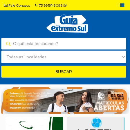
Fale Conosco
73 99191-9096