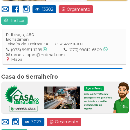
13302
Orçamento
Indicar
R. Ibiraçu, 480
Bonadiman
Teixeira de Freitas
/
BA
45991-102
CEP:
(073) 99811-1289
(073) 99812-6509
uenes_lopes@hotmail.com
Mapa
Casa do Serralheiro
3027
Orçamento