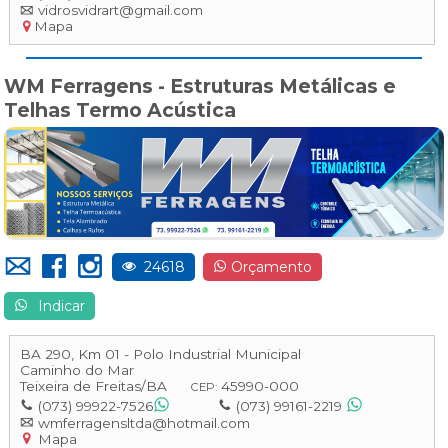
vidrosvidrart@gmail.com
Mapa
WM Ferragens - Estruturas Metálicas e
Telhas Termo Acústica
24618
Orçamento
Indicar
BA 290, Km 01 - Polo Industrial Municipal
Caminho do Mar
Teixeira de Freitas
/
BA
45990-000
CEP:
(073) 99922-7526
(073) 99161-2219
wmferragensltda@hotmail.com
Mapa