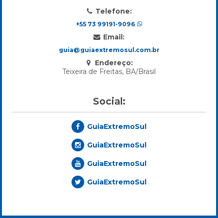
Telefone:
+55 73 99191-9096
Email:
guia@guiaextremosul.com.br
Endereço:
Teixeira de Freitas, BA/Brasil
Social:
GuiaExtremoSul
GuiaExtremoSul
GuiaExtremoSul
GuiaExtremoSul