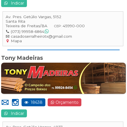
Indicar
Av. Pres. Getúlio Vargas, 5152
Santa Rita
Teixeira de Freitas
/
BA
45990-000
CEP:
(073) 99958-6864
casadoserralheirotx@gmail.com
Mapa
Tony Madeiras
18638
Orçamento
Indicar