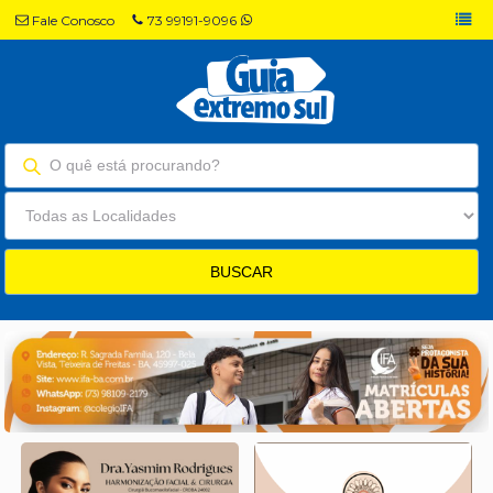
Fale Conosco
73 99191-9096