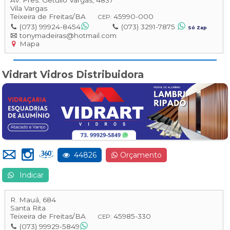
Av. Pres. Getúlio Vargas, 4837
Vila Vargas
Teixeira de Freitas
/
BA
45990-000
CEP:
(073) 99924-8454
(073) 3291-7875
Só Zap
tonymadeiras@hotmail.com
Mapa
Vidrart Vidros Distribuidora
44826
Orçamento
Indicar
R. Mauá, 684
Santa Rita
Teixeira de Freitas
/
BA
45985-330
CEP:
(073) 99929-5849